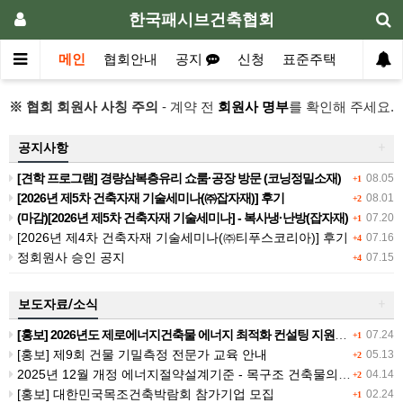
한국패시브건축협회
메인
협회안내
공지
신청
표준주택
자료실
※ 협회 회원사 사칭 주의
- 계약 전
회원사 명부
를 확인해 주세요.
공지사항
+
[견학 프로그램] 경량삼복층유리 쇼룸·공장 방문 (코닝정밀소재)
08.05
+1
[2026년 제5차 건축자재 기술세미나(㈜잡자재)] 후기
08.01
+2
(마감)[2026년 제5차 건축자재 기술세미나] - 복사냉·난방(잡자재)
07.20
+1
[2026년 제4차 건축자재 기술세미나(㈜티푸스코리아)] 후기
07.16
+4
정회원사 승인 공지
07.15
+4
보도자료/소식
+
[홍보] 2026년도 제로에너지건축물 에너지 최적화 컨설팅 지원사업 공고
07.24
+1
[홍보] 제9회 건물 기밀측정 전문가 교육 안내
05.13
+2
2025년 12월 개정 에너지절약설계기준 - 목구조 건축물의 열관류율 계산
04.14
+2
[홍보] 대한민국목조건축박람회 참가기업 모집
02.24
+1