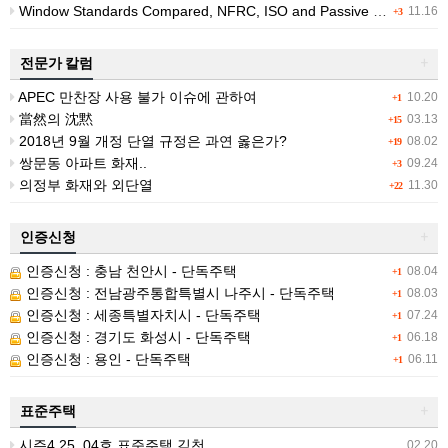
Window Standards Compared, NFRC, ISO and Passive House Ratings
11.16
+3
전문가 칼럼
+
APEC 만찬장 사용 불가 이슈에 관하여
10.20
+1
當然의 沈黙
03.13
+15
2018년 9월 개정 단열 규정은 과연 옳은가?
08.02
+19
쌍문동 아파트 화재..
09.24
+3
의정부 화재와 외단열
11.30
+22
인증신청
+
인증신청 : 충남 천안시 - 단독주택
08.04
+1
인증신청 : 전남광주통합특별시 나주시 - 단독주택
08.03
+1
인증신청 : 세종특별자치시 - 단독주택
07.24
+1
인증신청 : 경기도 화성시 - 단독주택
06.18
+1
인증신청 : 용인 - 단독주택
06.11
+1
표준주택
+
시즌4 25_04호 표준주택 김천
02.20