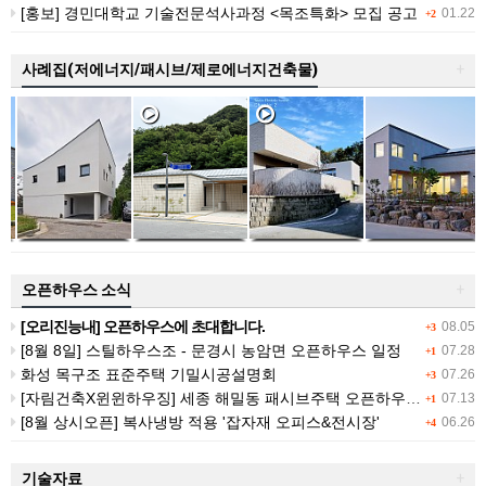
[홍보] 경민대학교 기술전문석사과정 <목조특화> 모집 공고
01.22
+2
사례집(저에너지/패시브/제로에너지건축물)
+
오픈하우스 소식
+
[오리진능내] 오픈하우스에 초대합니다.
08.05
+3
[8월 8일] 스틸하우스조 - 문경시 농암면 오픈하우스 일정
07.28
+1
화성 목구조 표준주택 기밀시공설명회
07.26
+3
[자림건축X윈윈하우징] 세종 해밀동 패시브주택 오픈하우스 (7/25 (토))
07.13
+1
[8월 상시오픈] 복사냉방 적용 '잡자재 오피스&전시장'
06.26
+4
기술자료
+