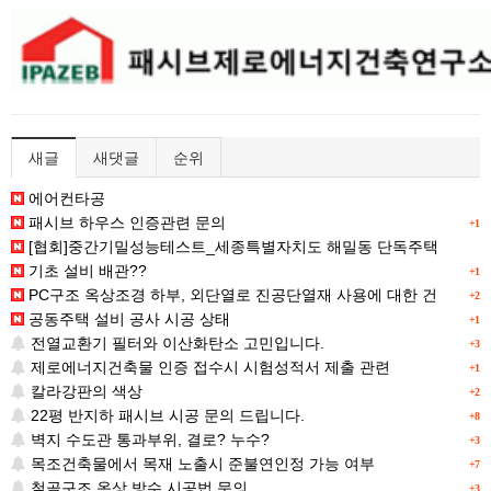
새글
새댓글
순위
에어컨타공
패시브 하우스 인증관련 문의
+1
[협회]중간기밀성능테스트_세종특별자치도 해밀동 단독주택
기초 설비 배관??
+1
PC구조 옥상조경 하부, 외단열로 진공단열재 사용에 대한 건
+2
공동주택 설비 공사 시공 상태
+1
전열교환기 필터와 이산화탄소 고민입니다.
+3
제로에너지건축물 인증 접수시 시험성적서 제출 관련
+1
칼라강판의 색상
+2
22평 반지하 패시브 시공 문의 드립니다.
+8
벽지 수도관 통과부위, 결로? 누수?
+3
목조건축물에서 목재 노출시 준불연인정 가능 여부
+7
철골구조 옥상 방수 시공법 문의
+3