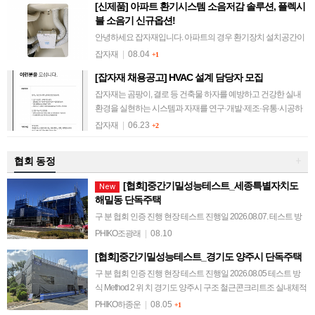
[신제품] 아파트 환기시스템 소음저감 솔루션, 플렉시
블 소음기 신규옵션!
안녕하세요 잡자재입니다. 아파트의 경우 환기장치 설치공간이
협소하여 소음기 적용이 안 된 세대가 대부분입니다. 환기장치의
잡자재
|
08.04
+1
팬 소음, 배관 풍찰음 등 소음하자를 겪고 계신 분들을 위해 컴포
[잡자재 채용공고] HVAC 설계 담당자 모집
벤트 플렉시블 소음기의 규격을…
잡자재는 곰팡이, 결로 등 건축물 하자를 예방하고 건강한 실내
환경을 실현하는 시스템과 자재를 연구·개발·제조·유통·시공하
는 기업입니다. 앞으로의 도전을 함께할 새로운 동료를 기다립니
잡자재
|
06.23
+2
다. 1. 모집 분야 HVAC 설…
협회 동정
+
[협회]중간기밀성능테스트_세종특별자치도
New
해밀동 단독주택
구 분 협회 인증 진행 현장 테스트 진행일 2026.08.07. 테스트 방
식 Method 2 위 치 세종특별자치도 해밀동 구조 목구조 실내체적
PHIKO조광래
|
08.10
574.9 m³ 연면적 147.45 m² 테스트 결과 감압0.6 회/h …
[협회]중간기밀성능테스트_경기도 양주시 단독주택
구 분 협회 인증 진행 현장 테스트 진행일 2026.08.05 테스트 방
식 Method 2 위 치 경기도 양주시 구조 철근콘크리트조 실내체적
567.6 m³ 연면적 171 m² 테스트 결과 감압 0.6회/h 이하 @…
PHIKO하종운
|
08.05
+1