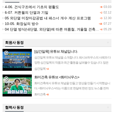
4-06. 건식구조에서 기초의 평활도
03.03
+8
6-07. 커튼월의 단열과 기밀
02.12
+2
05 외단열 미장마감공법 내 패스너 개수 계산 프로그램
12.30
+3
10-05. 화장실의 방수
07.27
+41
04 단열 방식(내단열, 외단열)에 따른 여름철, 겨울철 건축물 적외선 촬영
05.29
+4
회원사 동정
+
[삼간일목] 유튜브 채널입니다.
삼간일목 유튜브 채널을 소개합니다. 패시브하우스의 사례와 다
양한 삼간일목의 작품과 최근 활동을 살펴볼수 있습니다. 많은
관심 부탁드립니다~ ||||||||||||
삼간일목
+4
화미건축 유튜브 <화미늬우스>
화미건축에서 유튜브 채널을 만들고 영상을 만들기 시작했습니
다. <화미늬우스>라는 이름으로 한달에 한번 정도 뉴스를 전하
려 합니다. 많은 관심 부탁드립니다~~ ||||||||||||
화미건축
+8
협력사 동정
+