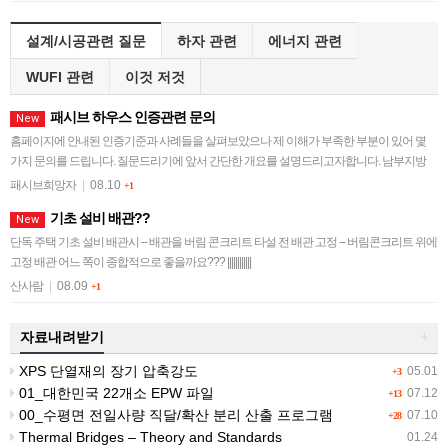
설계/시공관련 질문
하자 관련
에너지 관련
WUFI 관련
이것 저것
패시브 하우스 인증관련 문의
New
홈페이지에 안내된 인증기준과 사례들을 살펴보았으나 제 이해가 부족한 부분이 있어 몇
가지 문의를 드립니다. 질문드리기에 앞서 간단한 개요를 설명드리고자합니다. 남부지방
(부산)에 지상 3층 규모의 상가주택을 계획하고 …
패시브희망자
|
08.10
+1
기초 설비 배관??
New
단독 주택 기초 설비 배관시 -- 배관을 버림 콘크리트 타설 전 배관 고정 -- 버림콘크리트 위에
고정 배관 어느 쪽이 종합적으로 좋을까요??? ||||||||||||
산사람
|
08.09
+1
자료내려받기
+
XPS 단열재의 장기 압축강도
05.01
+3
01_대한민국 22개소 EPW 파일
07.12
+13
00_수평면 전일사량 직달/확산 분리 산출 프로그램
07.10
+28
Thermal Bridges – Theory and Standards
01.24