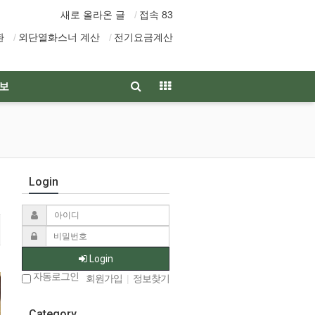
새로 올라온 글
접속 83
환
외단열화스너 계산
전기요금계산
보
Login
Login
자동로그인
회원가입
|
정보찾기
Category