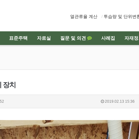
열관류율 계산
투습량 및 단위변
표준주택
자료실
질문 및 의견
사례집
자재정
 장치
52
2019.02.13 15:36