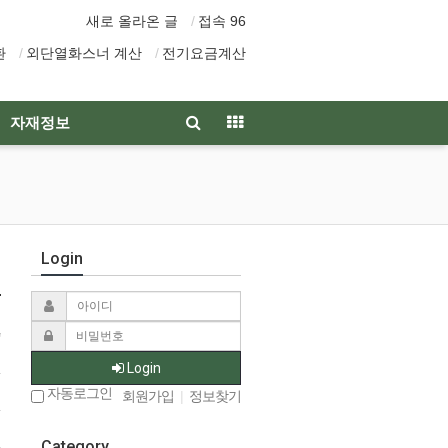
새로 올라온 글
접속 96
환
외단열화스너 계산
전기요금계산
자재정보
Login
Login
자동로그인
회원가입
|
정보찾기
Category