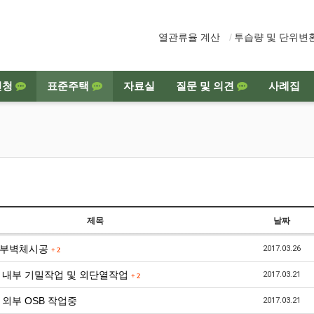
열관류율 계산
투습량 및 단위변
신청
표준주택
자료실
질문 및 의견
사례집
제목
날짜
외부벽체시공
2017.03.26
+
2
-21 내부 기밀작업 및 외단열작업
2017.03.21
+
2
13 외부 OSB 작업중
2017.03.21