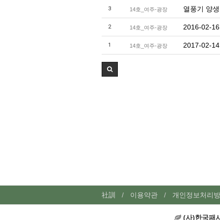
열풍기 양생
3
14호_여주-광장
2016-02
2
14호_여주-광장
2017-02
1
14호_여주-광장
社訓
이용약관
개인정보처리
(사)한국패시브