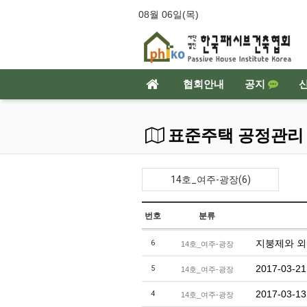
08월 06일(목)
협회안내
공지
표준주택 공정관리
14호_여주-광장(6)
번호
분류
지붕제와 
6
14호_여주-광장
2017-03
5
14호_여주-광장
2017-03-
4
14호_여주-광장