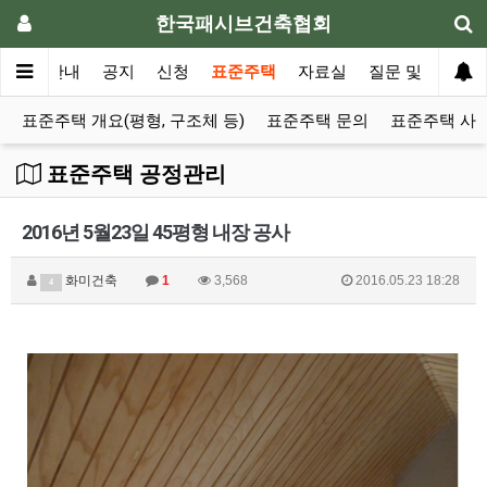
한국패시브건축협회
협회안내
공지
신청
표준주택
자료실
질문 및 의견
표준주택 개요(평형, 구조체 등)
표준주택 문의
표준주택 사
표준주택 공정관리
2016년 5월23일 45평형 내장 공사
화미건축
1
3,568
2016.05.23 18:28
4