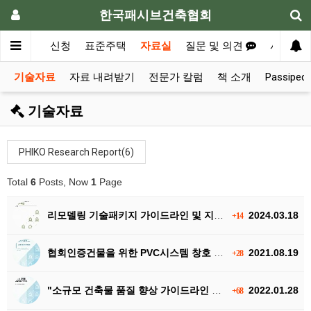
한국패시브건축협회
내
공지
신청
표준주택
자료실
질문 및 의견
사례집
기술자료
자료 내려받기
전문가 칼럼
책 소개
Passiped
기술자료
PHIKO Research Report(6)
Total
6
Posts, Now
1
Page
리모델링 기술패키지 가이드라인 및 지침서 배포
2024.03.18
+14
협회인증건물을 위한 PVC시스템 창호 시방서 - 20210816
2021.08.19
+28
"소규모 건축물 품질 향상 가이드라인 v2.1" 다운로드
2022.01.28
+68