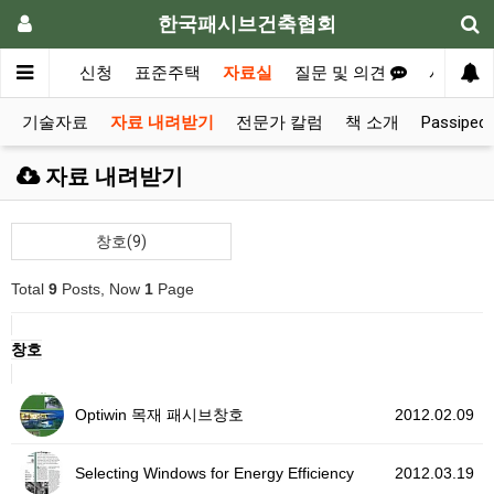
한국패시브건축협회
내
공지
신청
표준주택
자료실
질문 및 의견
사례집
기술자료
자료 내려받기
전문가 칼럼
책 소개
Passiped
자료 내려받기
창호(9)
Total
9
Posts, Now
1
Page
창호
Optiwin 목재 패시브창호
2012.02.09
Selecting Windows for Energy Efficiency
2012.03.19