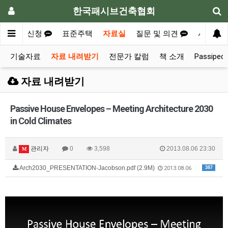
한국패시브건축협회
공지
신청
표준주택
자료실
질문 및 의견
사례집
기술자료
자료 내려받기
전문가 칼럼
책 소개
Passiped
자료 내려받기
Passive House Envelopes – Meeting Architecture 2030
in Cold Climates
관리자
0
3,598
2013.08.06 23:30
M
Arch2030_PRESENTATION-Jacobson.pdf (2.9M)
387
2013.08.06