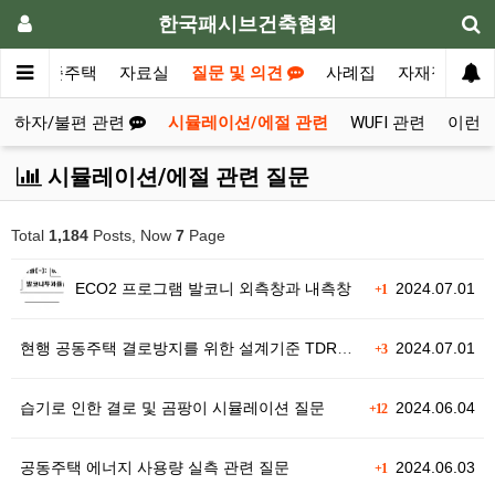
한국패시브건축협회
청
표준주택
자료실
질문 및 의견
사례집
자재정보
하자/불편 관련
시뮬레이션/에절 관련
WUFI 관련
이런 저
시뮬레이션/에절 관련 질문
Total
1,184
Posts, Now
7
Page
ECO2 프로그램 발코니 외측창과 내측창
2024.07.01
+1
현행 공동주택 결로방지를 위한 설계기준 TDR과 노점온도
2024.07.01
+3
습기로 인한 결로 및 곰팡이 시뮬레이션 질문
2024.06.04
+12
공동주택 에너지 사용량 실측 관련 질문
2024.06.03
+1