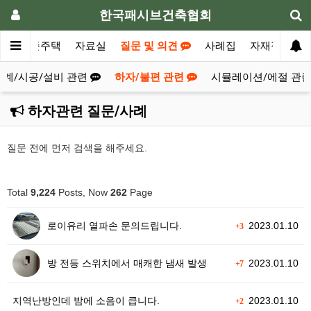
한국패시브건축협회
청
표준주택
자료실
질문 및 의견
사례집
자재정보
설계/시공/설비 관련
하자/불편 관련
시뮬레이션/에절 관
하자관련 질문/사례
질문 전에 먼저 검색을 해주세요.
Total
9,224
Posts, Now
262
Page
로이유리 열파손 문의드립니다.
2023.01.10
+3
방 전등 스위치에서 매캐한 냄새 발생
2023.01.10
+7
지역난방인데 밤에 소음이 큽니다.
2023.01.10
+2