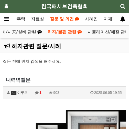
한국패시브건축협회
청
표준주택
자료실
질문 및 의견
사례집
자재정보
설계/시공/설비 관련
하자/불편 관련
시뮬레이션/에절 관
하자관련 질문/사례
질문 전에 먼저 검색을 해주세요.
내력벽질문
이루오
1
903
2025.06.05 19:55
G