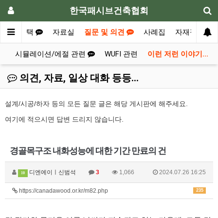
한국패시브건축협회
표준주택
자료실
질문 및 의견
사례집
자재정보
련
시뮬레이션/에절 관련
WUFI 관련
이런 저런 이야기...
의견, 자료, 일상 대화 등등...
설계/시공/하자 등의 모든 질문 글은 해당 게시판에 해주세요.
여기에 적으시면 답변 드리지 않습니다.
경골목구조 내화성능에 대한 기간 만료의 건
디엔에이ㅣ신범석
3
1,066
2024.07.26 16:25
10
https://canadawood.or.kr/m82.php
235