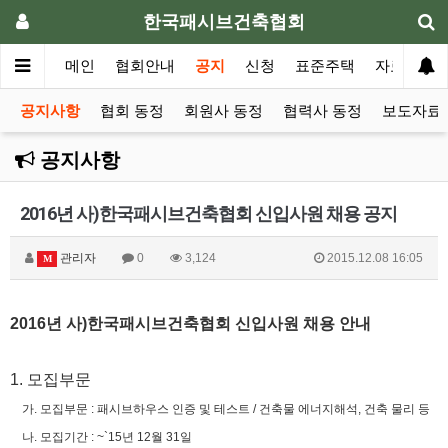
한국패시브건축협회
메인
협회안내
공지
신청
표준주택
자료실
공지사항
협회 동정
회원사 동정
협력사 동정
보도자료 
공지사항
2016년 사)한국패시브건축협회 신입사원 채용 공지
관리자
0
3,124
2015.12.08 16:05
M
2016년 사)한국패시브건축협회 신입사원 채용 안내
1. 모집부문
가. 모집부문 : 패시브하우스 인증 및 테스트 / 건축물 에너지해석, 건축 물리 등
나. 모집기간 : ~`15년 12월 31일