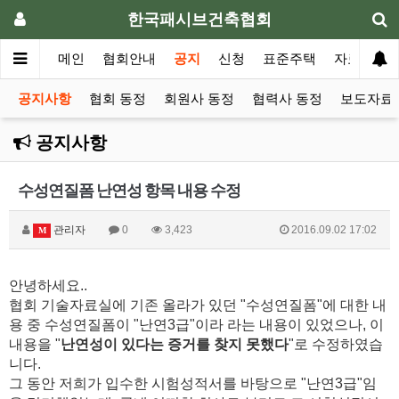
한국패시브건축협회
메인
협회안내
공지
신청
표준주택
자료실
공지사항
협회 동정
회원사 동정
협력사 동정
보도자료 
공지사항
수성연질폼 난연성 항목 내용 수정
관리자
0
3,423
2016.09.02 17:02
M
안녕하세요..
협회 기술자료실에 기존 올라가 있던 "수성연질폼"에 대한 내
용 중 수성연질폼이 "난연3급"이라 라는 내용이 있었으나, 이
내용을 "
난연성이 있다는 증거를 찾지 못했다
"로 수정하였습
니다.
그 동안 저희가 입수한 시험성적서를 바탕으로 "난연3급"임