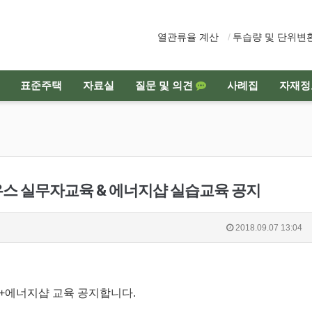
열관류율 계산
투습량 및 단위변
표준주택
자료실
질문 및 의견
사례집
자재정
스 실무자교육 & 에너지샵 실습교육 공지
2018.09.07 13:04
육+에너지샵 교육 공지합니다.