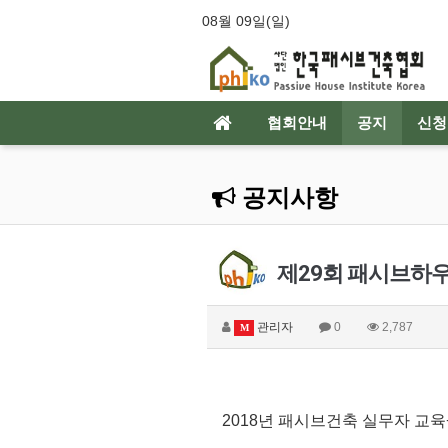
08월 09일(일)
협회안내
공지
신청
공지사항
제29회 패시브하우
관리자
0
2,787
M
2018년 패시브건축 실무자 교