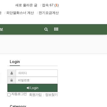
새로 올라온 글
접속 67 (
1
)
환
외단열화스너 계산
전기요금계산
보
Login
Login
자동로그인
회원가입
|
정보찾기
Category