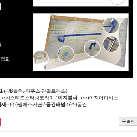
1
(T/B블럭, 티푸스 단열트러스)
: (주)스타즈스터링코리아 /
이지블럭
: (주)이지아이비스
열재
: (주)엘에스기연 /
동건패널
: (주)동건
출력