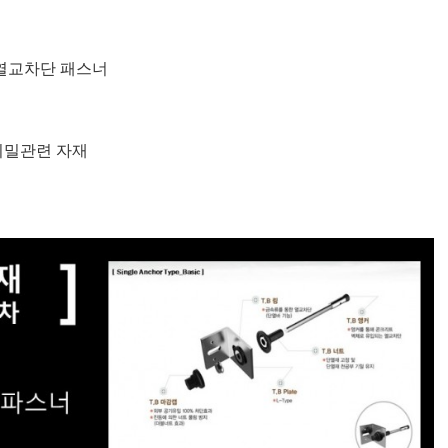
열교차단 패스너
ak
 기밀관련 자재