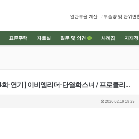
열관류율 계산
투습량 및 단위변
표준주택
자료실
질문 및 의견
사례집
자재정
-연기 ] 이비엠리더-단열화스너 / 프로클리마-기밀 자재
2020.02.19 19:29