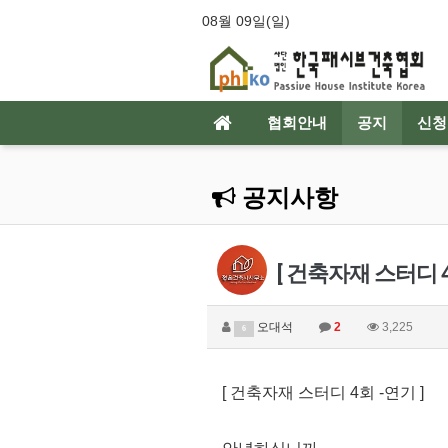
08월 09일(일)
협회안내
공지
신청
공지사항
[ 건축자재 스터디 4회
오대석
2
3,225
6
[ 건축자재 스터디 4회 -연기 ]