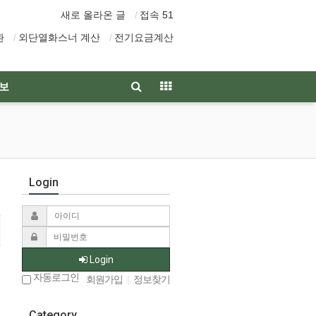
새로 올라온 글
접속 51
환
외단열화스너 계산
전기요금계산
보
Login
Login
자동로그인
회원가입
|
정보찾기
Category