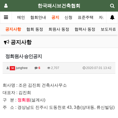
한국패시브건축협회
메인
협회안내
공지
신청
표준주택
자료실
공지사항
협회 동정
회원사 동정
협력사 동정
보도자료 
공지사항
정회원사 승인공지
junghee
6
2,707
2020.07.01 13:42
M
회사명 : 조은 김진희 건축사사무소
​​​대표자 : 김진희
구 분 :
정회원
(설계사)
주 소 : 경상남도 진주시 도동천로 43, 3층(상대동, 류신빌딩)