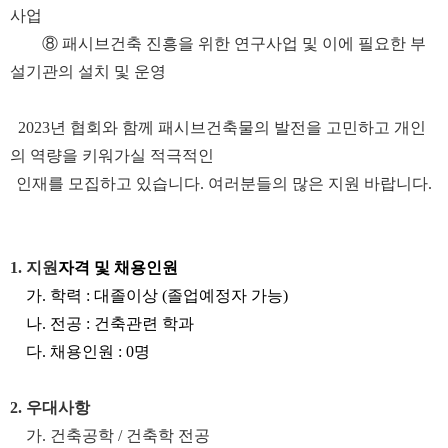
사업
⑧
패시브건축 진흥을 위한 연구사업 및 이에 필요한 부
설기관의 설치 및 운영
2023
년 협회와 함께 패시브건축물의 발전을 고민하고 개인
의 역량을 키워가실 적극적인
인재를
모집하고 있습니다
.
여러분들의 많은 지원 바랍니다
.
1.
지원
자격 및
채용
인원
가
.
학력
:
대졸이상
(
졸업예정자 가능
)
나
.
전공
:
건축관련 학과
다
.
채용
인원
: 0
명
2.
우대사항
가
.
건축공학
/
건축학 전공