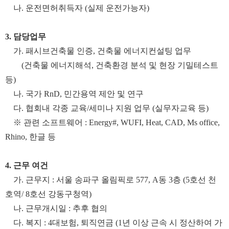
나
.
운전면허취득자
(
실제 운전가능자
)
3.
담당업무
가
.
패시브건축물 인증
,
건축물 에너지컨설팅 업무
(
건축물 에너지해석
,
건축환경 분석 및 현장 기밀테스트
등
)
나. 국가 RnD, 민간용역
제안 및 연구
다
.
협회내 각종 교육/세미나 지원 업무
(
실무자교육 등
)
※
관련 소프트웨어
: Energy#, WUFI, Heat, CAD, Ms office,
Rhino,
한글 등
4.
근무 여건
가
.
근무지
:
서울 송파구 올림픽로
577, A
동
3
층
(5
호선 천
호역
/ 8
호선 강동구청역
)
나
.
근무개시일
:
추후 협의
다
.
복지
: 4
대보험
,
퇴직연금
(1
년 이상 근속 시 정산하여 가