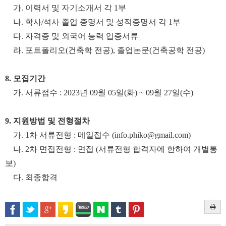
가
.
이력서 및 자기소개서 각
1
부
나
.
학사
/
석사 졸업 증명서 및 성적증명서 각
1
부
다
.
자격증 및 외국어 능력 입증서류
라
.
포트폴리오
(
건축학 전공
),
졸업논문
(
건축공학 전공
)
8.
모집기간
가
.
서류접수
: 2023
년
09
월
05
일(화)
~ 09
월
27
일(수)
9.
지원방법 및 전형절차
가
. 1
차 서류전형
:
메일접수
(info.phiko@gmail.com)
나
. 2
차 면접전형
:
면접
(
서류전형 합격자에 한하여 개별통
보
)
다
.
최종합격