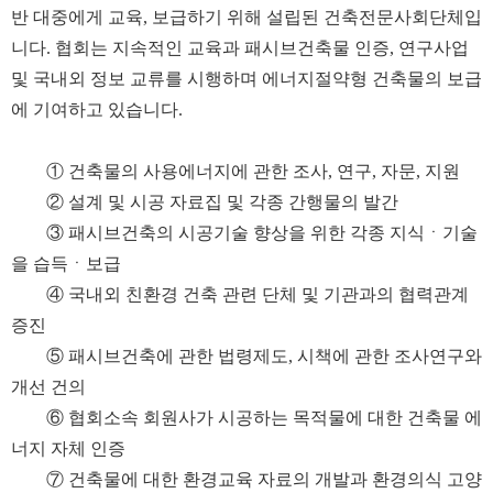
반 대중에게 교육
,
보급하기 위해 설립된 건축전문사회단체입
니다
.
협회는 지속적인 교육과 패시브건축물 인증
,
연구사업
및 국내외 정보 교류를 시행하며
에너지절약형
건축물의 보급
에 기여하고 있습니다
.
①
건축물의 사용에너지에 관한 조사
,
연구
,
자문
,
지원
②
설계 및 시공 자료집 및 각종 간행물의 발간
③
패시브건축의 시공기술 향상을 위한 각종 지식ㆍ기술
을 습득ㆍ보급
④
국내외 친환경 건축 관련 단체 및 기관과의 협력관계
증진
⑤
패시브건축에 관한 법령제도
,
시책에 관한 조사연구와
개선 건의
⑥
협회소속 회원사가 시공하는 목적물에 대한 건축물 에
너지 자체 인증
⑦
건축물에 대한 환경교육 자료의 개발과 환경의식 고양