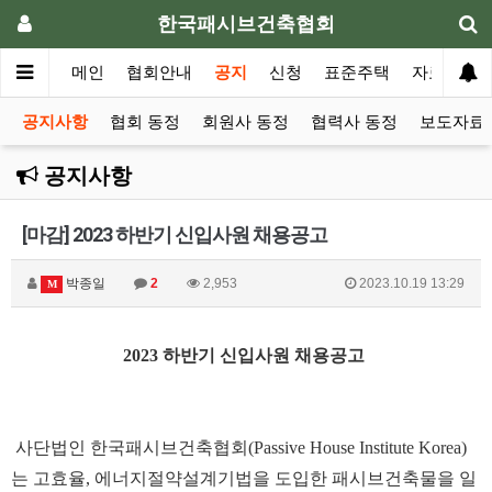
한국패시브건축협회
메인
협회안내
공지
신청
표준주택
자료실
공지사항
협회 동정
회원사 동정
협력사 동정
보도자료 
공지사항
[마감] 2023 하반기 신입사원 채용공고
박종일
2
2,953
2023.10.19 13:29
M
2023 하반기
신입사원 채용공고
사단법인 한국패시브건축협회
(Passive House Institute Korea)
는
고효율
,
에너지절약설계기법을
도입한 패시브건축물을 일