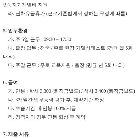
입
),
자기개발비 지원
라
.
연차유급휴가
(
근로기준법에서 정하는 규정에 따름
)
5.
업무환경
가
.
주
5
일 근무
: 09:30 ~ 17:30
나
.
출장 업무
:
전국
/
주로 현장 기밀성테스트
(
평균 월
5
회
내외
)
다
.
주말 근무
:
주로 교육지원
/
출장
(
평균 년
5
회 내외
)
6.
급여
가
.
연봉
:
학사
3,300 (
퇴직금별도
) /
석사
3,400 (
퇴직금별도
)
나
. 3
개월간 업무능력 평가 후
,
계약기간 확정
다
.
수습기간 내 연봉
100%
지급
라
.
경력자의 경우 연봉 협상 후 계약
7.
제출 서류