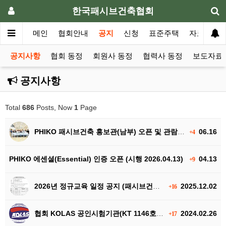
한국패시브건축협회
메인
협회안내
공지
신청
표준주택
자료실
공지사항
협회 동정
회원사 동정
협력사 동정
보도자료 
공지사항
Total
686
Posts, Now
1
Page
PHIKO 패시브건축 홍보관(남부) 오픈 및 관람 안내
06.16
+4
PHIKO 에센셜(Essential) 인증 오픈 (시행 2026.04.13)
04.13
+9
2026년 정규교육 일정 공지 (패시브건축 실무자교육)
2025.12.02
+16
협회 KOLAS 공인시험기관(KT 1146호) 개소 및 시험의뢰 안내
2024.02.26
+17