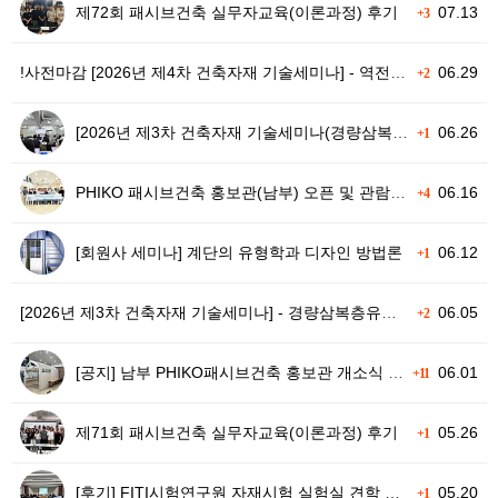
제72회 패시브건축 실무자교육(이론과정) 후기
07.13
+3
!사전마감 [2026년 제4차 건축자재 기술세미나] - 역전지붕·건식외단열시스템(티푸스)
06.29
+2
[2026년 제3차 건축자재 기술세미나(경량삼복층유리, 코닝)] 후기
06.26
+1
PHIKO 패시브건축 홍보관(남부) 오픈 및 관람 안내
06.16
+4
[회원사 세미나] 계단의 유형학과 디자인 방법론
06.12
+1
[2026년 제3차 건축자재 기술세미나] - 경량삼복층유리(코닝)
06.05
+2
[공지] 남부 PHIKO패시브건축 홍보관 개소식 참가 안내
06.01
+11
제71회 패시브건축 실무자교육(이론과정) 후기
05.26
+1
[후기] FITI시험연구원 자재시험 실험실 견학 후기
05.20
+1