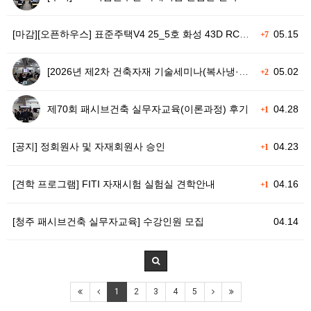
[마감][오픈하우스] 표준주택V4 25_5호 화성 43D RC타입 오픈하우스
05.15
+7
[2026년 제2차 건축자재 기술세미나(복사냉·난방-잡자재)] 후기
05.02
+2
제70회 패시브건축 실무자교육(이론과정) 후기
04.28
+1
[공지] 정회원사 및 자재회원사 승인
04.23
+1
[견학 프로그램] FITI 자재시험 실험실 견학안내
04.16
+1
[청주 패시브건축 실무자교육] 수강인원 모집
04.14
1
2
3
4
5