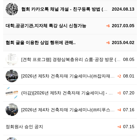
협회 카카오톡 채널 개설 - 친구등록 방법 (소식받아보기)
2024.08.13
대학,공공기관,지자체 특강 상시 신청가능
2017.03.05
+6
협회 글을 이용한 상업 행위에 관해..
2015.04.02
+6
[견학 프로그램] 경량삼복층유리 쇼룸·공장 방문 (코닝정밀소재)
08.05
[2026년 제5차 건축자재 기술세미나(㈜잡자재)] 후기
08.01
+2
(마감)[2026년 제5차 건축자재 기술세미나] - 복사냉·난방(잡자재)
07.20
+1
[2026년 제4차 건축자재 기술세미나(㈜티푸스코리아)] 후기
07.16
+4
정회원사 승인 공지
07.15
+4