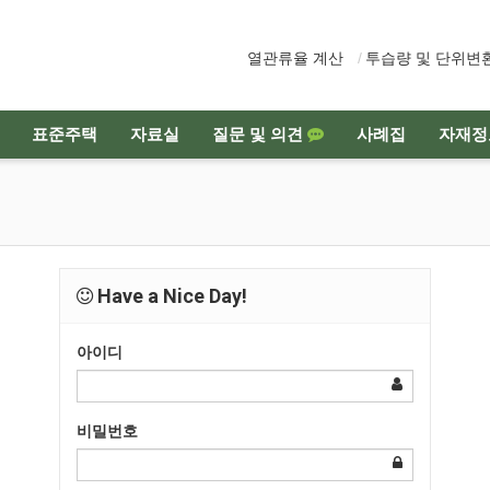
열관류율 계산
투습량 및 단위변
표준주택
자료실
질문 및 의견
사례집
자재정
Have a Nice Day!
아이디
비밀번호