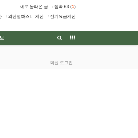
새로 올라온 글
접속 63 (
1
)
환
외단열화스너 계산
전기요금계산
보
회원 로그인