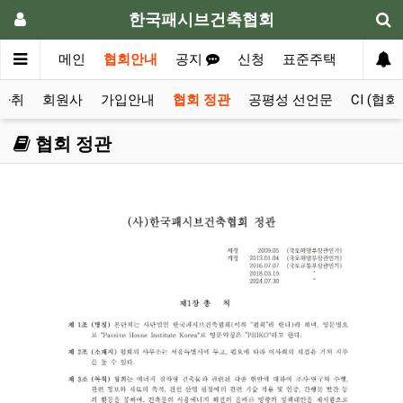
한국패시브건축협회
메인
협회안내
공지
신청
표준주택
자료실
발자취
회원사
가입안내
협회 정관
공평성 선언문
CI (협회
협회 정관