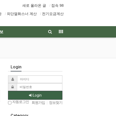
새로 올라온 글
접속 98
환
외단열화스너 계산
전기요금계산
보
Login
Login
자동로그인
회원가입
|
정보찾기
Category