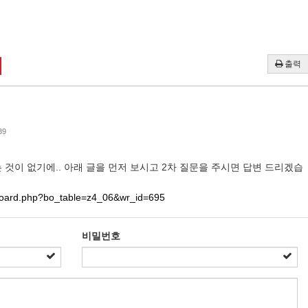
출력
39
 것이 없기에.. 아래 글을 먼저 보시고 2차 질문을 주시면 답변 드리겠습
/board.php?bo_table=z4_06&wr_id=695
비밀번호