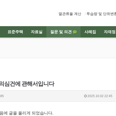
열관류율 계산
투습량 및 단위변
표준주택
자료실
질문 및 의견
사례집
자재정
례
 의심건에 관해서입니다
85
2025.10.02 22:45
음에 글을 올리게 되었습니다.