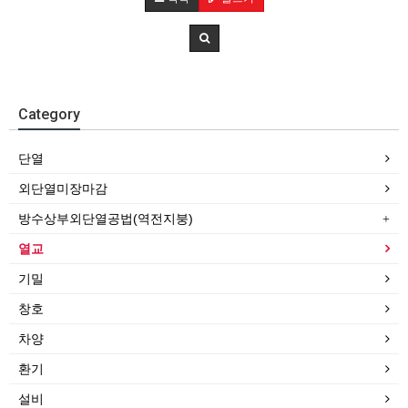
Category
단열
외단열미장마감
방수상부외단열공법(역전지붕)
열교
기밀
창호
차양
환기
설비