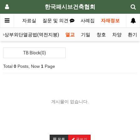
한국패시브건축협회
준주택
자료실
질문 및 의견
사례집
자재정보
수상부외단열공법(역전지붕)
열교
기밀
창호
차양
환기
TB Block(0)
Total
0
Posts, Now
1
Page
게시물이 없습니다.
목록
글쓰기