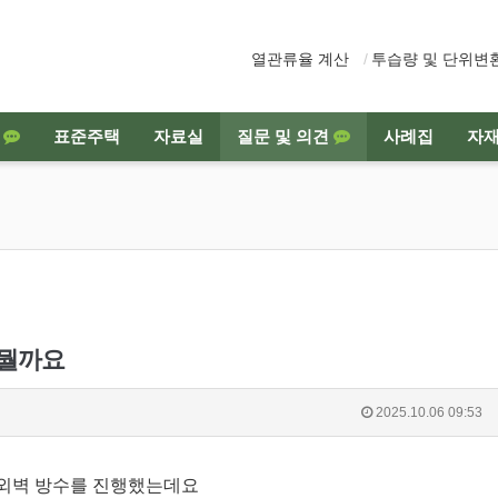
열관류율 계산
투습량 및 단위변
청
표준주택
자료실
질문 및 의견
사례집
자
례
 뭘까요
2025.10.06 09:53
 외벽 방수를 진행했는데요