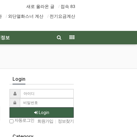
새로 올라온 글
접속 83
환
외단열화스너 계산
전기요금계산
재정보
Login
Login
자동로그인
회원가입
|
정보찾기
Category