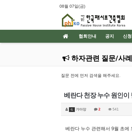
08월 07일(금)
협회안내
공지
신
하자관련 질문/사
질문 전에 먼저 검색을 해주세요.
베란다 천장 누수 원인이
갸아앙
2
541
G
베란다 누수 관련해서 9월 초에