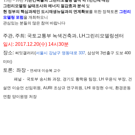
'13년 ~'16년
기존건축물의 그린리모델링 실적 약 1만건에 대한
그린리모델링 실태조사와 에너지 절감효과 분석
및
현 정부의 핵심과제인 도시재생뉴딜과의 연계확보
를 위한 정책토론
그린리
모델링 포럼
을 개최하오니
관심있는 분들의 많은 참여 바랍니다
주관, 주최: 국토교통부 녹색건축과, LH그린리모델링센터
일시: 2017.12.20(수) 14시30분
장소:
써밋갤러리(
서울시 강남구 영동대로 337
, 삼성역 3번출구 도보 400
미터)
토론: 좌장 -
연세대 이승복 교수
패널 - 국토부 송시화 과장, 경기도 황학용 팀장, LH 우윤식 부장, 건
설연 이승언 선임위원, AURI 조상규 연구위원, LHI 유정현 수석, 환경운동
연합 양이원영 처장