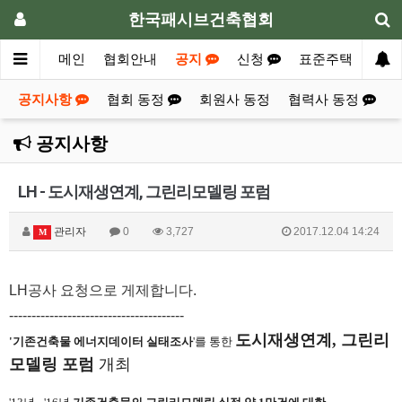
한국패시브건축협회
메인
협회안내
공지
신청
표준주택
자
공지사항
협회 동정
회원사 동정
협력사 동정
공지사항
LH - 도시재생연계, 그린리모델링 포럼
관리자
0
3,727
2017.12.04 14:24
M
LH공사 요청으로 게제합니다.
---------------------------------------
도시재생연계, 그린리
'기존건축물 에너지데이터 실태조사
'를 통한
모델링 포럼
개최