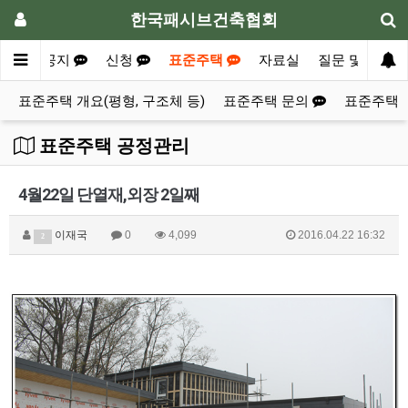
한국패시브건축협회
안내
공지
신청
표준주택
자료실
질문 및 의견
표준주택 개요(평형, 구조체 등)
표준주택 문의
표준주택 
표준주택 공정관리
4월22일 단열재,외장 2일째
이재국
0
4,099
2016.04.22 16:32
2