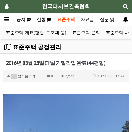
한국패시브건축협회
회안내
공지
신청
표준주택
자료실
질문 및 의견
표준주택 개요(평형, 구조체 등)
표준주택 문의
표준주택 사
표준주택 공정관리
2016년 03월 28일 패널 기밀작업 완료(44평형)
럼버홈코리아
0
3,533
2016.03.29 16:47
1