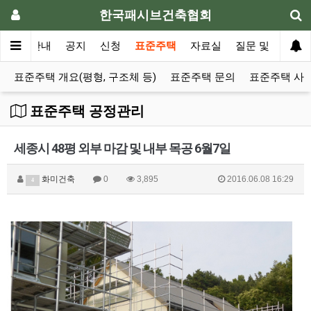
한국패시브건축협회
협회안내
공지
신청
표준주택
자료실
질문 및 의견
표준주택 개요(평형, 구조체 등)
표준주택 문의
표준주택 사
표준주택 공정관리
세종시 48평 외부 마감 및 내부 목공 6월7일
화미건축
0
3,895
2016.06.08 16:29
4