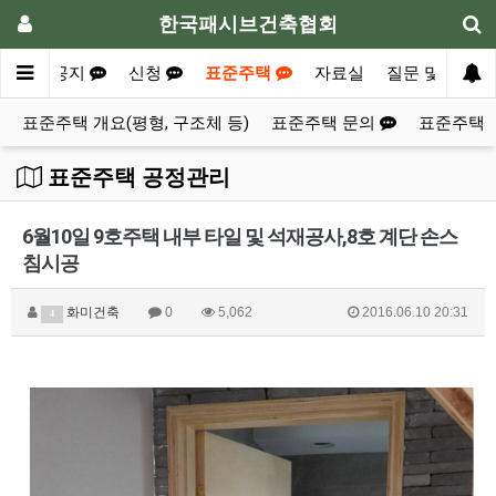
한국패시브건축협회
안내
공지
신청
표준주택
자료실
질문 및 의견
표준주택 개요(평형, 구조체 등)
표준주택 문의
표준주택 
표준주택 공정관리
6월10일 9호주택 내부 타일 및 석재공사,8호 계단 손스
침시공
화미건축
0
5,062
2016.06.10 20:31
4