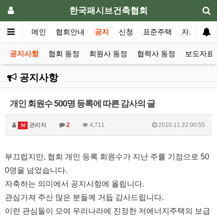
한국패시브건축협회
메인
협회안내
공지
신청
표준주택
자료실
공지사항
협회 동정
회원사 동정
협력사 동정
보도자료 
공지사항
개인 회원수 500명 등록에 따른 감사의 글
관리자
2
4,711
2010.11.22 00:55
M
부끄럽지만, 협회 개인 등록 회원수가 지난 주를 기점으로 50
0명을 넘었습니다.
자축하는 의미에서 공지사항에 올립니다.
관심가져 주신 많은 분들께 거듭 감사드립니다.
이런 관심들이 모여 우리나라에 진정한 저에너지주택의 보급